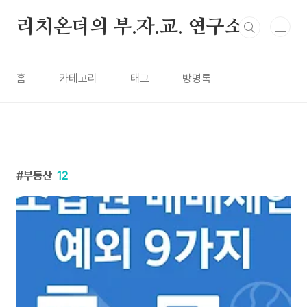
본문 바로가기
리치온더의 부.자.교. 연구소
홈
카테고리
태그
방명록
부동산
12