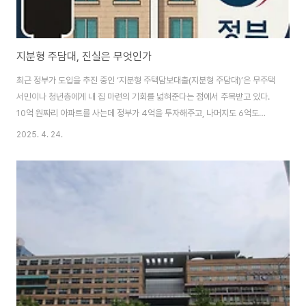
지분형 주담대, 진실은 무엇인가
최근 정부가 도입을 추진 중인 ‘지분형 주택담보대출(지분형 주담대)’은 무주택
서민이나 청년층에게 내 집 마련의 기회를 넓혀준다는 점에서 주목받고 있다.
10억 원짜리 아파트를 사는데 정부가 4억을 투자해주고, 나머지도 6억도
70%를 대출로 충당하면 매수자는 1억 8천만 원만 있어도 내 집을 가질 수 있
2025. 4. 24.
다니, 얼핏 보면 무척 매력적이다.(특히 주변 무주택자들이 환호한다.. ) 하지만
이 제도가 시간이 지나면 어떤 방향으로 사회를 바꿔놓을지 생각해 보면, 꼭 장
밋빛 미래만은 아니다. 집을 공동으로 소유하고, 수익은 나누되 손실은 정부가
부담한다는 이 구조는 의외의 방향으로 흘러갈 가능성이 있다.1. 적은 현금으로
집을 살 수 있다, 하지만…지분형 주담대는 기존보다 훨씬 적은 자본으로 집을
살 수 있는 구..