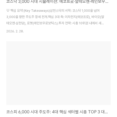
코스닥 3,000 시대 시뮬레이션: 에코프로·알테오젠·레인보우가 찍어야 할 주가
💡 핵심 요약 (Key Takeaways)삼천스닥의 서막: 코스닥 1,000을 넘어
3,000을 향한 주도주 장세 전개.핵심 3대 축: 이차전지(에코프로), 바이오(알
테오젠·삼천당), 로봇(레인보우로보틱스).투자 전략: 시총 10위권 내에서 새롭
게 치고 올라오는 '순위 바뀜' 종목에 주목. 1. 코스닥 1,000 시대를 넘어 '삼천
2026. 2. 28.
스닥'으로코스닥 1,000 시대를 넘어, 이제는 시장에서 심심치 않게 삼천스닥
(코스닥 3,000)이라는 단어가 들려오기 시작했습니다.오늘 자 시가총액 순위
를 분석해 보면, 과거와는 질적으로 다른 탄탄한 주도 섹터가 형성되어 있음을
알 수 있습니다. 이차전지(에코프로), 바이오(알테오젠·삼천당제약), 그리고 로
봇(레인보우로보틱스)까지 완벽한 '삼각 편대'가 구축되었습니다. 과연..
코스피 6,000 시대 주도주: 4대 핵심 섹터별 시총 TOP 3 대장주 총정리