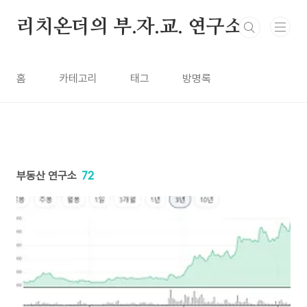
본문 바로가기
리치온더의 부.자.교. 연구소
홈
카테고리
태그
방명록
부동산 연구소
72