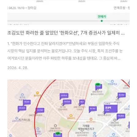
조감도만 화려한 줄 알았던 '한화오션', 7개 증권사가 일제히 환호한 이유
1. "한화가 인수한다고 진짜 달라지겠어?"안녕하세요! 부동산 임장하듯 주식
시장의 핵심 입지를 분석하는 블로거입니다. 오늘 주식 시장, 특히 조선주를 눈
여겨보시던 분들이라면 아주 짜릿한 하루를 보내셨을 텐데요. 그 중심에 바로
'한화오션'이 있습니다.사실 한화그룹이 대우조선해양을 인수할 때만 해도 시
2026. 4. 28.
장의 시선은 반신반의했습니다. "과연 시너지가 날까?", "조감도만 화려하게 그
려놓은 거 아니야?"라는 의구심이 가득했죠. 부동산으로 치면, 말만 번지르르
한 변두리 기획 부동산이 될지 모른다는 우려가 있었습니다. 하지만 오늘 1분기
성적표가 공개되자, 무려 7개 증권사에서 앞다투어 찬양 리포트를 쏟아내며 시
장의 의심을 완벽하게 부숴버렸습니다. 2. 환율 빨? NO! 순수 실력으로 증명한
'어닝 서프라이즈'..