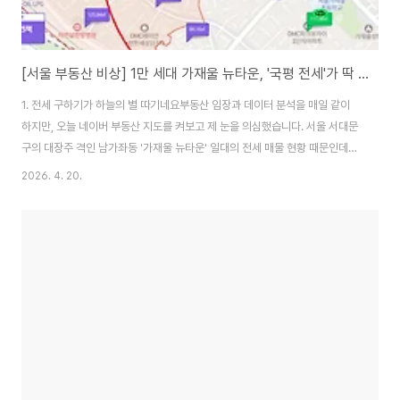
[서울 부동산 비상] 1만 세대 가재울 뉴타운, '국평 전세'가 딱 1건 남았습니다
1. 전세 구하기가 하늘의 별 따기네요부동산 임장과 데이터 분석을 매일 같이
하지만, 오늘 네이버 부동산 지도를 켜보고 제 눈을 의심했습니다. 서울 서대문
구의 대장주 격인 남가좌동 '가재울 뉴타운' 일대의 전세 매물 현황 때문인데요.
이곳은 DMC파크뷰자이, 래미안루센티아 등 굵직한 대단지들이 모여 있어 무
2026. 4. 20.
려 1만 세대가 훌쩍 넘는 매머드급 주거 타운입니다. 그런데 3~4인 가족이 가
장 선호하는 이른바 '국평(전용 84㎡, 30평대)' 전세 매물이 단 1건밖에 남지
않았습니다. 지도에 텅 빈 공간(빨간 원)이 보이시나요? 1만 세대 중에 전세가
1개라니, 그야말로 '전세 씨가 말랐다'는 표현이 정확합니다. 2. 1만 세대 전세
실종, 대체 무슨 일이 벌어지고 있는 걸까?대학원에서 부동산 경제학을 연구
하..