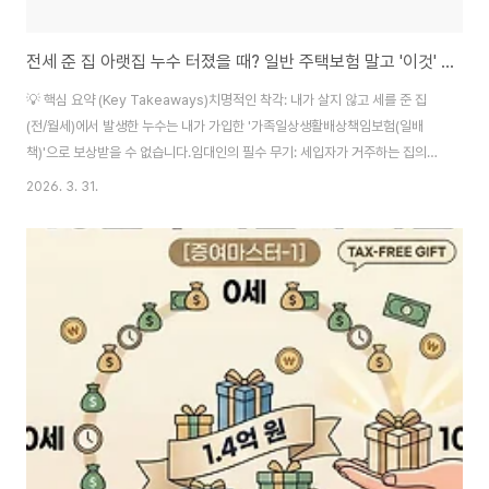
전세 준 집 아랫집 누수 터졌을 때? 일반 주택보험 말고 '이것' 없으면 수백만 원 날립니다
💡 핵심 요약 (Key Takeaways)치명적인 착각: 내가 살지 않고 세를 준 집
(전/월세)에서 발생한 누수는 내가 가입한 '가족일상생활배상책임보험(일배
책)'으로 보상받을 수 없습니다.임대인의 필수 무기: 세입자가 거주하는 집의
누수 리스크를 방어하려면 반드시 [임대인배상책임 특약]이 필요합니다.황금
2026. 3. 31.
조합: 아랫집 피해를 물어주는 '배상책임'과 우리 집(임대해 준 집) 바닥을 고치
는 '급배수시설누출손해' 특약을 동시에 가입해야 완벽한 방어가 완성됩니다.
1. 임대인의 가장 큰 공포, "아랫집에 물 샌대요"부동산 실전 투자를 이어가다
보면 가장 두려운 순간이 있습니다. 평화로운 주말, 세입자에게서 걸려 온 한 통
의 전화. "사장님, 보일러실 쪽에서 물이 새서 아랫집 천장이 다 젖었대요." 부
동산 경제..