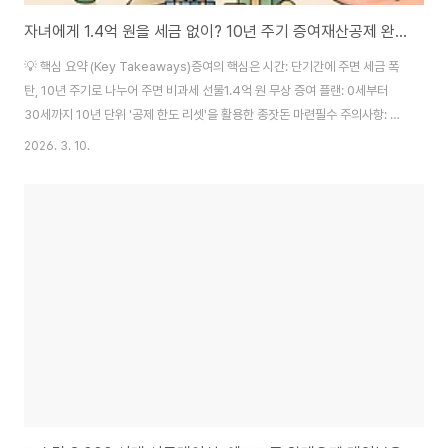
자녀에게 1.4억 원을 세금 없이? 10년 주기 증여재산공제 완벽 활용법
💡 핵심 요약 (Key Takeaways)증여의 핵심은 시간: 단기간에 주면 세금 폭
탄, 10년 주기로 나누어 주면 비과세 선물1.4억 원 무상 증여 플랜: 0세부터
30세까지 10년 단위 '공제 한도 리셋'을 활용한 종잣돈 마련필수 주의사항: 납
부할 세금이 0원이라도 향후 자금출처 소명을 위해 '증여세 신고'는 필수1. 증
2026. 3. 10.
여, 왜 하루라도 빨리 시작해야 할까?부동산 경제학을 공부하며 가장 먼저 깨달
은 절세의 기초는 바로 '시간'입니다. 과거 제가 첫 내 집 마련을 할 때 부모님께
서 보태주신 자금이 얼마나 큰 디딤돌이 되었는지 뼈저리게 느꼈습니다. 이제
는 초등학교에 다니며 하루가 다르게 커가는 제 아이에게도, 아이가 사회에 첫
발을 내디딜 때 세금 부담 없이 든든한 종잣돈을 쥐여주고 싶다는 책임감이 듭
니..