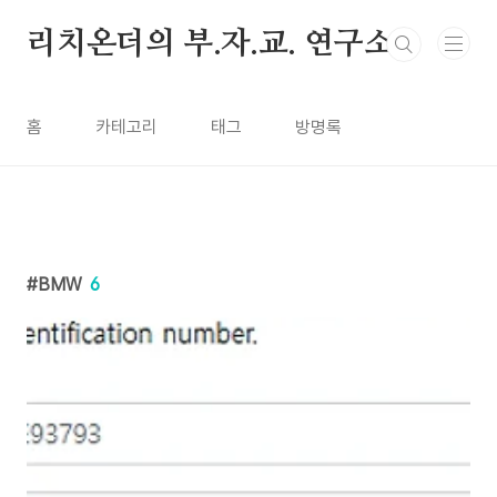
본문 바로가기
리치온더의 부.자.교. 연구소
홈
카테고리
태그
방명록
BMW
6