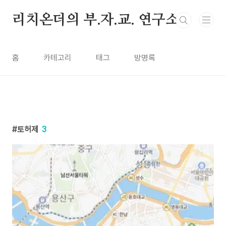
본문 바로가기
리치온더의 부.자.교. 연구소
홈
카테고리
태그
방명록
토허제
3