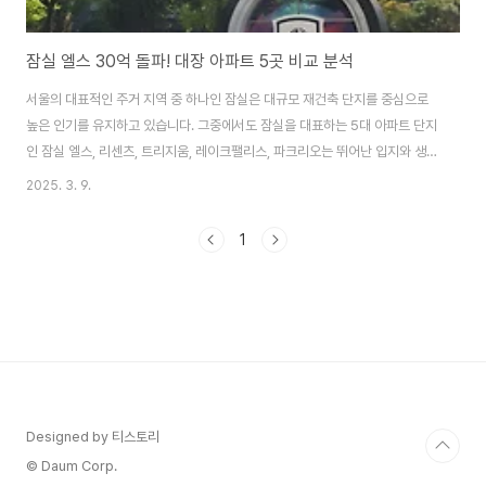
잠실 엘스 30억 돌파! 대장 아파트 5곳 비교 분석
서울의 대표적인 주거 지역 중 하나인 잠실은 대규모 재건축 단지를 중심으로
높은 인기를 유지하고 있습니다. 그중에서도 잠실을 대표하는 5대 아파트 단지
인 잠실 엘스, 리센츠, 트리지움, 레이크팰리스, 파크리오는 뛰어난 입지와 생활
인프라로 많은 관심을 받고 있습니다. 이번 글에서는 각 아파트 단지의 특징과
2025. 3. 9.
장점을 비교하며, 실거주 및 투자 관점에서 어떤 점을 고려해야 할지 살펴보도
록 하겠습니다. 1. 각 단지의 기본 정보아파트준공세대수장점잠실 엘스2008
1
년5,678세대대단지 규모, 학군 우수, 편리한 교통리센츠2008년5,563세대
한강 조망 가능, 생활 인프라 우수트리지움2007년3,953세대조용한 주거 환
경, 학군 우수레이크팰리스2006년2,656세대석촌호수 인접, 조망권 우수파
크리오2008년6,864..
Designed by 티스토리
© Daum Corp.