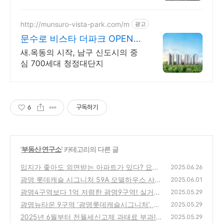
OPEN
http://munsuro-vista-park.com/m
광고
문수로 비스타 더파크 OPEN
예정
새.옥동의 시작, 남구 신도시의 중
심 700세대 청정대단지
6
구독하기
'
부동산 연구소
' 카테고리의 다른 글
입지가 좋아도 외면받는 아파트가 있다? 요즘
2025.06.26
사람들이 구축을 피하는 이유
광명 롯데캐슬 시그니처 59A 모델하우스 사진
(2)
2025.06.01
(광명 9구역)
광명4구역보다 1억 저렴한 광명9구역! 실거주
(0)
2025.05.29
의무도 없는 ‘가성비 신축’ 소액 투자처
광명뉴타운 9구역 ‘광명롯데캐슬시그니처’, 입
(1)
2025.05.29
주 2년 남았지만 벌써 프리미엄 7천만원!
2025년 6월부터 전월세신고제 과태료 부과!
(1)
2025.05.29