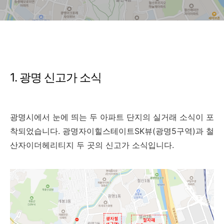
1. 광명 신고가 소식
광명시에서
눈에
띄는
두
아파트
단지의
실거래
소식이
포
착되었습니다.
광명자이힐스테이트SK뷰(광명5구역)과
철
산자이더헤리티지
두 곳의 신고가 소식입니다.