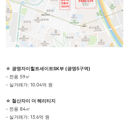
☆
광명자이힐트세이트SK부 (광명
5
구역
)
- 전용
59㎡
- 실거래가:
10.04
억
원
☆
철산자이
더
헤리티지
- 전용
84㎡
- 실거래가:
13.6
억
원