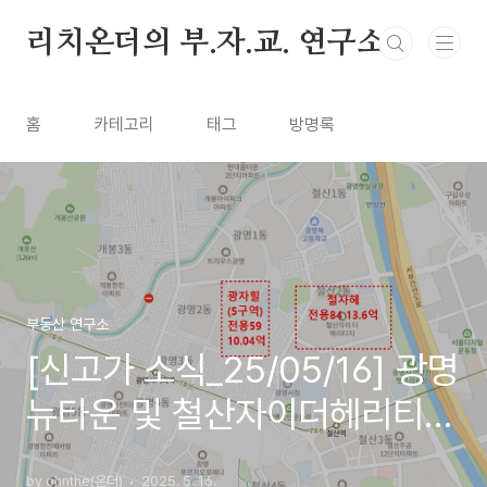
본문 바로가기
리치온더의 부.자.교. 연구소
홈
카테고리
태그
방명록
부동산 연구소
[신고가 소식_25/05/16] 광명
뉴타운 및 철산자이더헤리티
지, 원베일리 등
by ohnthe(온더)
2025. 5. 16.