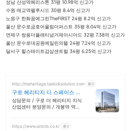
성남 산성역헤리스톤 31평 10.98억 신고가
수원 매교역팰루시드 30평 8.4억 신고가
노원구 한화꿈에그린TheFIRST 24평 8.2억 신고가
울산 문수로금호어울림더퍼스트 35평 8.04억 신고가
연제구 쌍용더플래티넘거제아시아드 32평 7.38억 신고가
울산 문수로대공원에일린의뜰 24평 7.24억 신고가
달서구 힐스테이트감삼센트럴 34평 6.25억 신고가
http://theheritage.taeboksolution.com
광고
구로 헤리티지 디 스페이스 방
문예약시 특별사은품 지급
상담문의 / 구로 더 헤리티지 지식
산업센터 분양문의 / 개봉역 역세
권 모델하우스.
https://www.airbnb.co.kr
광고