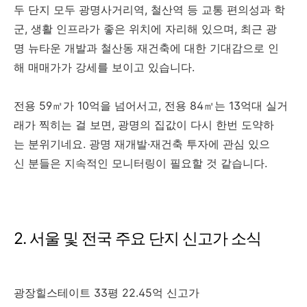
두
단지
모두
광명사거리역,
철산역
등
교통
편의성과
학
군,
생활
인프라가
좋은
위치에
자리해
있으며,
최근
광
명
뉴타운
개발과
철산동
재건축에
대한
기대감으로
인
해
매매가가
강세를
보이고
있습니다.
전용
59㎡
가
10
억을
넘어서고,
전용
84㎡
는
13
억대
실거
래가
찍히는
걸
보면,
광명의
집값이
다시
한번
도약하
는
분위기네요.
광명
재개발·
재건축
투자에
관심
있으
신
분들은
지속적인
모니터링이
필요할
것
같습니다.
2. 서울 및 전국 주요 단지 신고가 소식
광장힐스테이트 33평 22.45억 신고가