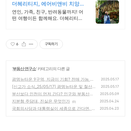
더헤리티지, 에어비앤비 치앙
마이 올드타운 숙소
연인, 가족, 친구, 반려동물까지! 어
떤 여행이든 함께해요. 더헤리티
지. 전용 테라스와 바비큐 그릴이
제공되는 숙소를 예약하세요.
6
구독하기
'
부동산 연구소
' 카테고리의 다른 글
광명뉴타운 9구역, 지금이 기회? 전매 가능 +
2025.05.17
소액 투자 가능성까지!
[신고가 소식_25/05/17] 광명뉴타운 및 철산
(1)
2025.05.17
자이더헤리티지, 옥수파크힐스 등
부산보다 인천이 먼저 간다? 인구와 부동산이
(1)
2025.05.09
말해주는 미래지도
지분형 주담대, 진실은 무엇인가
(0)
2025.04.24
(0)
국회의사당과 대통령실이 세종으로 간다면, 서
2025.04.23
울은?
(0)