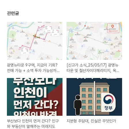
관련글
광명뉴타운 9구역, 지금이 기회?
[신고가 소식_25/05/17] 광명뉴
전매 가능 + 소액 투자 가능성까
타운 및 철산자이더헤리티지, 옥
지!
수파크힐스 등
부산보다 인천이 먼저 간다? 인구
지분형 주담대, 진실은 무엇인가
와 부동산이 말해주는 미래지도