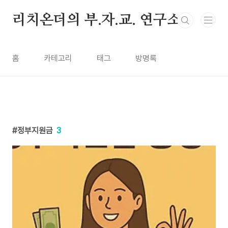
본문 바로가기
리치온더의 부.자.교. 연구소
홈
카테고리
태그
방명록
정부지원금
3